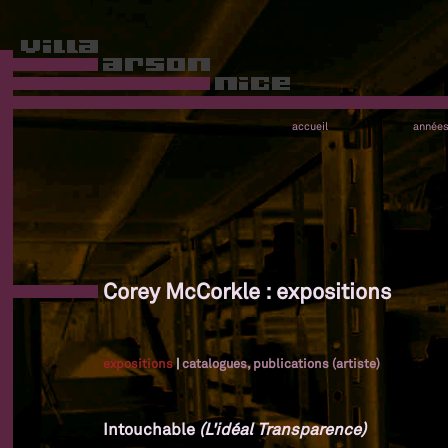
accueil
année
Corey McCorkle : expositions
expositions
|
catalogues, publications (artiste)
Intouchable
(L'idéal Transparence)