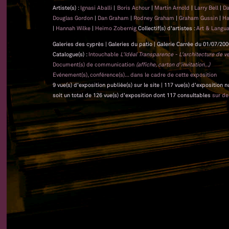
Artiste(s) :
Ignasi Aballi
|
Boris Achour
|
Martin Arnold
|
Larry Bell
|
Da
Douglas Gordon
|
Dan Graham
|
Rodney Graham
|
Graham Gussin
|
Ha
|
Hannah Wilke
|
Heimo Zobernig
Collectif(s) d'artistes :
Art & Langu
Galeries des cyprès | Galeries du patio | Galerie Carrée du 01/07/200
Catalogue(s) :
Intouchable
L'Idéal Transparence - L'architecture de v
Document(s) de communication
(affiche, carton d'invitation...)
Evénement(s), conférence(s)... dans le cadre de cette exposition
9 vue(s) d'exposition publiée(s) sur le site | 117 vue(s) d'exposition 
soit un total de 126 vue(s) d'exposition dont 117 consultables
sur d