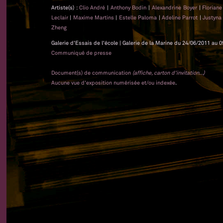
Artiste(s) :
Clio André
|
Anthony Bodin
|
Alexandrine Boyer
|
Floriane
Leclair
|
Maxime Martins
|
Estelle Paloma
|
Adeline Parrot
|
Justyna
Zheng
Galerie d'Essais de l'école | Galerie de la Marine du 24/06/2011 au 0
Communiqué de presse
Document(s) de communication
(affiche, carton d'invitation...)
Aucune vue d'exposition numérisée et/ou indexée
.