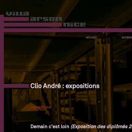
accueil
année
Clio André : expositions
expositions
Demain c'est loin
(Exposition des diplômés 20