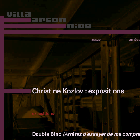
accueil
année
Christine Kozlov : expositions
expositions
Double Bind
(Arrêtez d'essayer de me compre