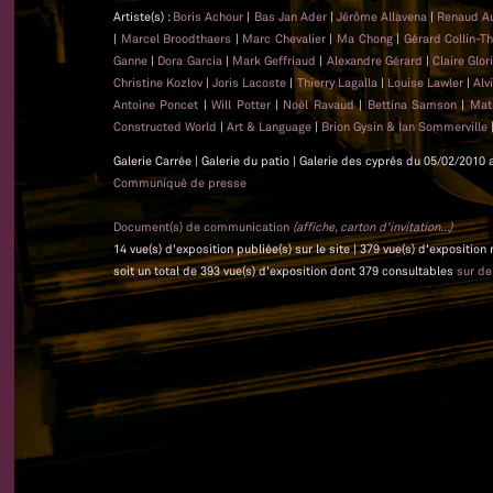
Artiste(s) :
Boris Achour
|
Bas Jan Ader
|
Jérôme Allavena
|
Renaud A
|
Marcel Broodthaers
|
Marc Chevalier
|
Ma Chong
|
Gérard Collin-T
Ganne
|
Dora Garcia
|
Mark Geffriaud
|
Alexandre Gérard
|
Claire Glo
Christine Kozlov
|
Joris Lacoste
|
Thierry Lagalla
|
Louise Lawler
|
Alv
Antoine Poncet
|
Will Potter
|
Noël Ravaud
|
Bettina Samson
|
Mat
Constructed World
|
Art & Language
|
Brion Gysin & Ian Sommerville
Galerie Carrée | Galerie du patio | Galerie des cyprès du 05/02/2010 
Communiqué de presse
Document(s) de communication
(affiche, carton d'invitation...)
14 vue(s) d'exposition publiée(s) sur le site | 379 vue(s) d'exposition
soit un total de 393 vue(s) d'exposition dont 379 consultables
sur d