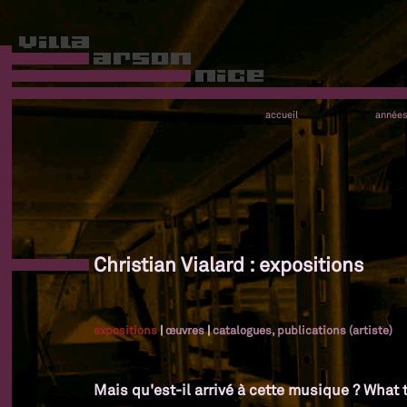
accueil
année
Christian Vialard : expositions
expositions
|
œuvres
|
catalogues, publications (artiste)
Mais qu'est-il arrivé à cette musique ? What 