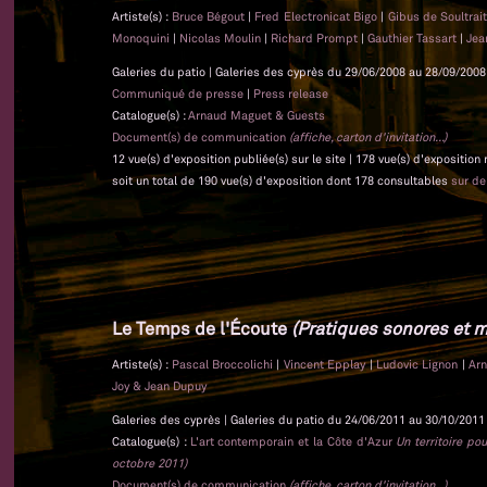
Artiste(s) :
Bruce Bégout
|
Fred Electronicat Bigo
|
Gibus de Soultrai
Monoquini
|
Nicolas Moulin
|
Richard Prompt
|
Gauthier Tassart
|
Jea
Galeries du patio | Galeries des cyprès du 29/06/2008 au 28/09/2008 
Communiqué de presse
|
Press release
Catalogue(s) :
Arnaud Maguet & Guests
Document(s) de communication
(affiche, carton d'invitation...)
12 vue(s) d'exposition publiée(s) sur le site | 178 vue(s) d'exposition
soit un total de 190 vue(s) d'exposition dont 178 consultables
sur d
Le Temps de l'Écoute
(Pratiques sonores et m
Artiste(s) :
Pascal Broccolichi
|
Vincent Epplay
|
Ludovic Lignon
|
Ar
Joy & Jean Dupuy
Galeries des cyprès | Galeries du patio du 24/06/2011 au 30/10/2011 
Catalogue(s) :
L'art contemporain et la Côte d'Azur
Un territoire po
octobre 2011)
Document(s) de communication
(affiche, carton d'invitation...)