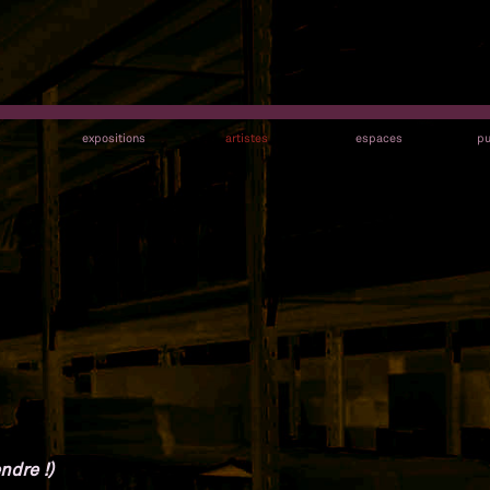
s
expositions
artistes
espaces
pu
ndre !)