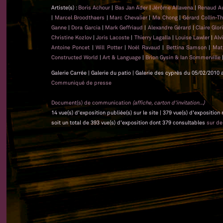
Artiste(s) :
Boris Achour
|
Bas Jan Ader
|
Jérôme Allavena
|
Renaud A
|
Marcel Broodthaers
|
Marc Chevalier
|
Ma Chong
|
Gérard Collin-T
Ganne
|
Dora Garcia
|
Mark Geffriaud
|
Alexandre Gérard
|
Claire Glo
Christine Kozlov
|
Joris Lacoste
|
Thierry Lagalla
|
Louise Lawler
|
Alv
Antoine Poncet
|
Will Potter
|
Noël Ravaud
|
Bettina Samson
|
Mat
Constructed World
|
Art & Language
|
Brion Gysin & Ian Sommerville
Galerie Carrée | Galerie du patio | Galerie des cyprès du 05/02/2010 
Communiqué de presse
Document(s) de communication
(affiche, carton d'invitation...)
14 vue(s) d'exposition publiée(s) sur le site | 379 vue(s) d'exposition
soit un total de 393 vue(s) d'exposition dont 379 consultables
sur d