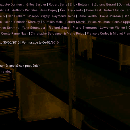
uguste-Dormeuil
|
Gilles Barbier
|
Robert Barry
|
Erick Beltrán
|
Stéphane Bérard
|
Domini
hiébaut
|
Anthony Duchêne
|
Jean Dupuy
|
Éric Duyckaerts
|
Omer Fast
|
Robert Filliou
|
Fr
rieux
|
Dan Graham
|
Joseph Grigely
|
Raymond Hains
|
Temo Javakhi
|
David Jourdan
|
Ben
in Lucier
|
Christian Marclay
|
Aurélien Mole
|
Robert Morris
|
Bruce Nauman
|
Dennis Op
hieu Schmitt
|
Yann Sérandour
|
Richard Serra
|
Pierre Thoretton
|
Lawrence Weiner
|
|
Cercle Ramo Nash
|
Christophe Berdaguer & Marie Péjus
|
François Curlet & Michel Fra
au 30/05/2010 | Vernissage le 04/02/
2010
 numérisée(s) non publiée(s)
emande
.