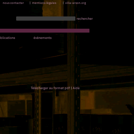
nous contacter
|
mentions légales
|
villa-arson.org
rechercher
blications
événements
Télécharger au format pdf
|
Aide