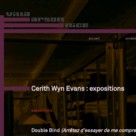
accueil
année
Cerith Wyn Evans : expositions
expositions
Double Bind
(Arrêtez d'essayer de me compre