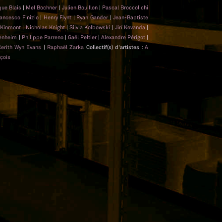
que Blais
|
Mel Bochner
|
Julien Bouillon
|
Pascal Broccolichi
ancesco Finizio
|
Henry Flynt
|
Ryan Gander
|
Jean-Baptiste
 Kinmont
|
Nicholas Knight
|
Silvia Kolbowski
|
Jirí Kovanda
|
penheim
|
Philippe Parreno
|
Gaël Peltier
|
Alexandre Périgot
|
Cerith Wyn Evans
|
Raphaël Zarka
Collectif(s) d'artistes :
A
nçois