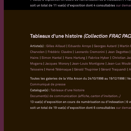
soit un total de 11 vue(s) d'exposition dont 4 consultables
sur dema
Tableaux d'une histoire
(Collection FRAC PAC
Artiste(s) :
Gilles Aillaud
|
Eduardo Arroyo
|
Georges Autard
|
Martin 
Charvolen
|
Frédéric Clavère
|
Leonardo Cremonini
|
Jean Degottex
Hains
|
Simon Hantaï
|
Hans Hartung
|
Fabrice Hyber
|
Christian J
Mogarra
|
Jacques Monory
|
Jean-Louis Montigone
|
Jean-Luc Moul
Teisseire
|
Hervé Télémaque
|
Gérald Thupinier
|
Gérard Traquandi
|
A
Toutes les galeries de la Villa Arson du 24/10/1998 au 19/12/1998 | Ve
Communiqué de presse
Catalogue(s) :
Tableaux d'une histoire
Document(s) de communication
(affiche, carton d'invitation...)
13 vue(s) d'exposition en cours de numérisation ou d'indexation | 6 
soit un total de 19 vue(s) d'exposition dont 6 consultables
sur dema