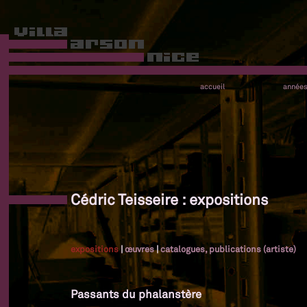
accueil
année
Cédric Teisseire : expositions
expositions
|
œuvres
|
catalogues, publications (artiste)
Passants du phalanstère