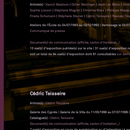
Artiste(s) :
Vassili Balatsos
|
Didier Betzinger
|
Jean-Luc Blanc
|
Oliv
Sophie Losson
|
Stéphane Magnin
|
Christine Mars
|
Philippe Maya
Frieda Schumann
|
Stéphane Steiner
|
Cédric Teisseire
|
Pascale Tir
Ateliers de l'École du 04/07/1993 au 03/10/1993 | Vernissage le 03/07
Communiqué de presse
Document(s) de communication
(affiche, carton d'invitation...)
13 vue(s) d'exposition publiée(s) sur le site | 31 vue(s) d'exposition
soit un total de 94 vue(s) d'exposition dont 81 consultables
sur dem
Cédric Teisseire
Artiste(s) :
Cédric Teisseire
Galerie des Cyprès | Galerie de la Villa du 11/05/1996 au 07/07/1996 |
Catalogue(s) :
Cédric Teisseire
Document(s) de communication
(affiche, carton d'invitation...)
7 vue(s) d'exposition en cours de numérisation ou d'indexation | 4 vu