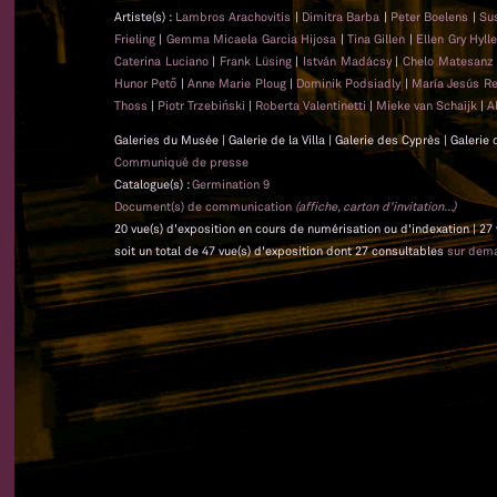
Artiste(s) :
Lambros Arachovitis
|
Dimitra Barba
|
Peter Boelens
|
Su
Frieling
|
Gemma Micaela Garcia Hijosa
|
Tina Gillen
|
Ellen Gry Hyl
Caterina Luciano
|
Frank Lüsing
|
István Madácsy
|
Chelo Matesan
Hunor Pető
|
Anne Marie Ploug
|
Dominik Podsiadly
|
María Jesús Re
Thoss
|
Piotr Trzebiński
|
Roberta Valentinetti
|
Mieke van Schaijk
|
A
Galeries du Musée | Galerie de la Villa | Galerie des Cyprès | Galerie
Communiqué de presse
Catalogue(s) :
Germination 9
Document(s) de communication
(affiche, carton d'invitation...)
20 vue(s) d'exposition en cours de numérisation ou d'indexation | 27
soit un total de 47 vue(s) d'exposition dont 27 consultables
sur dem