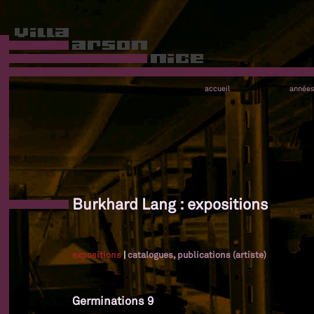
accueil
année
Burkhard Lang : expositions
expositions
|
catalogues, publications (artiste)
Germinations 9