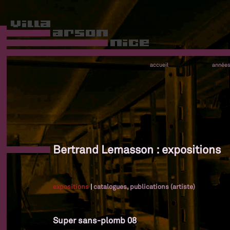
accueil
année
Bertrand Lemasson : expositions
expositions
|
catalogues, publications (artiste)
Super sans-plomb 08