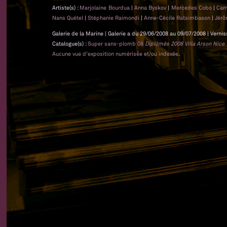
Artiste(s) :
Marjolaine Bourdua
|
Anna Byskov
|
Mercedes Cobo
|
Cam
Nans Quétel
|
Stéphanie Raimondi
|
Anne-Cécile Ratsimbason
|
Jér
Galerie de la Marine | Galerie a du 29/06/2008 au 09/07/2008 | Vernis
Catalogue(s) :
Super sans-plomb 08
Diplômés 2008 Villa Arson Nice
Aucune vue d'exposition numérisée et/ou indexée
.