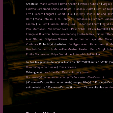
Artiste(s) :
Marie Aimetti
|
David Ancelin
|
Patrick Aubouin
|
Virginie
Ludovic Corberand
|
Annelise Coste
|
François Curlet
|
Béatrice Cus
Erró
|
Richard Fauguet
|
Robert Filliou
|
Jeremy Flandin
|
Roland Flex
Harri
|
Mona Hatoum
|
Lina Hentgen
|
Emmanuelle Humbert
|
Jacqu
Lacroix
|
Le Gentil Garcon
|
Renée Levi
|
Frédérique Loutz
|
Ingrid L
Paul Morrisson
|
Yoshitomo Nara
|
Paul Noble
|
Olivier Nottellet
|
N
Françoise Quardon
|
Maroussia Rebecq
|
Isabelle Rey
|
Didier Ritten
Alain Séchas
|
Stéphane Steiner
|
Marion Tampon-Lajariette
|
Xavie
Zoritchak
Collectif(s) d'artistes :
3e Hypothèse
|
Aïcha Hamu & Ma
Bauchet-Coquatrix & Marie-Ève Mestre
|
Hektor
|
Petra Mrzyk & Je
Émilie Maltaverne
|
Vidya Gastaldon & Jean-Michel Wicker
Toutes les galeries de la Villa Arson du 06/07/2003 au 12/10/2003 | V
Communiqué de presse
|
Press release
Catalogue(s) :
Lee 3 Tau Ceti Central Armory Show
Document(s) de communication
(affiche, carton d'invitation...)
| 41 vue(s) d'exposition numérisée(s) non publiée(s) | 112 vue(s) d'e
soit un total de 153 vue(s) d'exposition dont 153 consultables
sur d