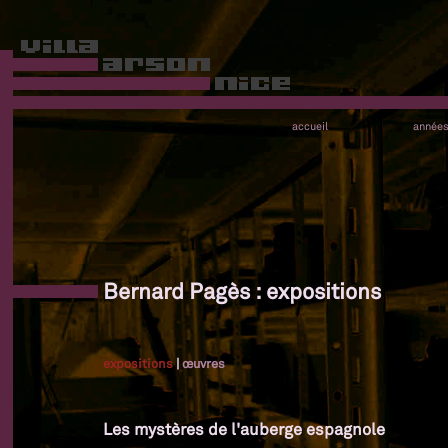
accueil
année
Bernard Pagès : expositions
expositions
|
œuvres
Les mystères de l'auberge espagnole