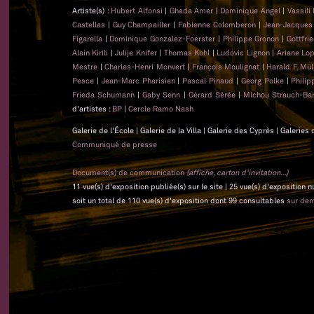
Artiste(s) :
Hubert Alfonsi
|
Ghada Amer
|
Dominique Angel
|
Vassili
Castellas
|
Guy Champailler
|
Fabienne Colomberon
|
Jean-Jacque
Figarella
|
Dominique Gonzalez-Foerster
|
Philippe Gronon
|
Gottfri
Alain Kirili
|
Julije Knifer
|
Thomas Kohl
|
Ludovic Lignon
|
Ariane Lo
Mestre
|
Charles-Henri Monvert
|
François Moulignat
|
Harald F. Mül
Pesce
|
Jean-Marc Pharisien
|
Pascal Pinaud
|
Georg Polke
|
Phili
Frieda Schumann
|
Gaby Senn
|
Gérard Sérée
|
Michou Strauch-Bar
d'artistes :
BP
|
Cercle Ramo Nash
Galerie de l'École | Galerie de la Villa | Galerie des Cyprès | Galeri
Communiqué de presse
Document(s) de communication
(affiche, carton d'invitation...)
11 vue(s) d'exposition publiée(s) sur le site | 25 vue(s) d'exposition
soit un total de 110 vue(s) d'exposition dont 99 consultables
sur de