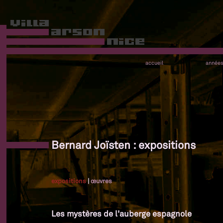
accueil
année
Bernard Joïsten : expositions
expositions
|
œuvres
Les mystères de l'auberge espagnole