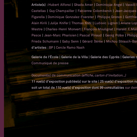
Artiste(s) :
Hubert Alfonsi
|
Ghada Amer
|
Dominique Angel
|
Vassili
Castellas
|
Guy Champailler
|
Fabienne Colomberon
|
Jean-Jacque
Figarella
|
Dominique Gonzalez-Foerster
|
Philippe Gronon
|
Gottfri
Alain Kirili
|
Julije Knifer
|
Thomas Kohl
|
Ludovic Lignon
|
Ariane Lo
Mestre
|
Charles-Henri Monvert
|
François Moulignat
|
Harald F. Mül
Pesce
|
Jean-Marc Pharisien
|
Pascal Pinaud
|
Georg Polke
|
Phili
Frieda Schumann
|
Gaby Senn
|
Gérard Sérée
|
Michou Strauch-Bar
d'artistes :
BP
|
Cercle Ramo Nash
Galerie de l'École | Galerie de la Villa | Galerie des Cyprès | Galeri
Communiqué de presse
Document(s) de communication
(affiche, carton d'invitation...)
11 vue(s) d'exposition publiée(s) sur le site | 25 vue(s) d'exposition
soit un total de 110 vue(s) d'exposition dont 99 consultables
sur de