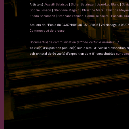
Artiste(s) :
Vassili Balatsos
|
Didier Betzinger
|
Jean-Luc Blanc
|
Oliv
Sophie Losson
|
Stéphane Magnin
|
Christine Mars
|
Philippe Maya
Frieda Schumann
|
Stéphane Steiner
|
Cédric Teisseire
|
Pascale Tir
Ateliers de l'École du 04/07/1993 au 03/10/1993 | Vernissage le 03/07
Communiqué de presse
Document(s) de communication
(affiche, carton d'invitation...)
13 vue(s) d'exposition publiée(s) sur le site | 31 vue(s) d'exposition
soit un total de 94 vue(s) d'exposition dont 81 consultables
sur dem