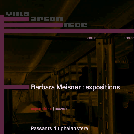
accueil
année
Barbara Meisner : expositions
expositions
|
œuvres
Passants du phalanstère