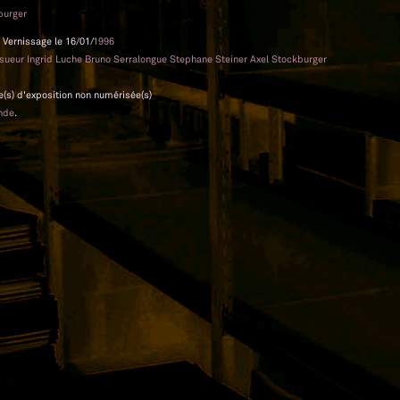
burger
 Vernissage le 16/01/
1996
esueur Ingrid Luche Bruno Serralongue Stephane Steiner Axel Stockburger
e(s) d'exposition non numérisée(s)
nde
.