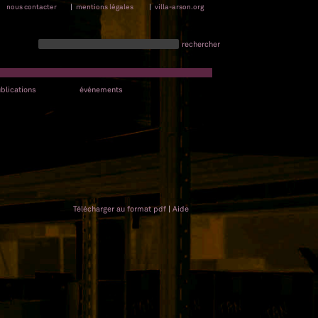
nous contacter
|
mentions légales
|
villa-arson.org
rechercher
blications
événements
Télécharger au format pdf
|
Aide