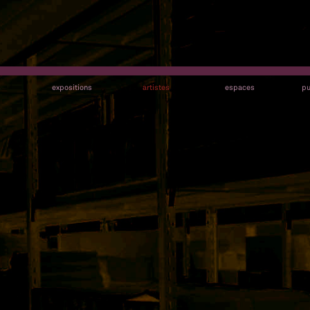
s
expositions
artistes
espaces
pu