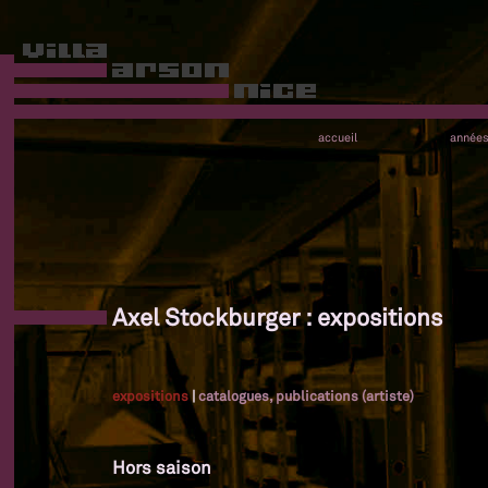
accueil
année
Axel Stockburger : expositions
expositions
|
catalogues, publications (artiste)
Hors saison