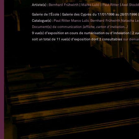
Artiste(s) :
Bernhard Frühwirth
|
Marko Lulić
|
Paul Ritter
|
Axel Stock
Galerie de l'École | Galerie des Cyprès du 17/01/1996 au 28/01/1996 |
Catalogue(s) :
Paul Ritter Marco Lulic Bernhard Frühwirth Natacha L
Document(s) de communication
(affiche, carton d'invitation...)
9 vue(s) d'exposition en cours de numérisation ou d'indexation | 2 vu
soit un total de 11 vue(s) d'exposition dont 2 consultables
sur dema