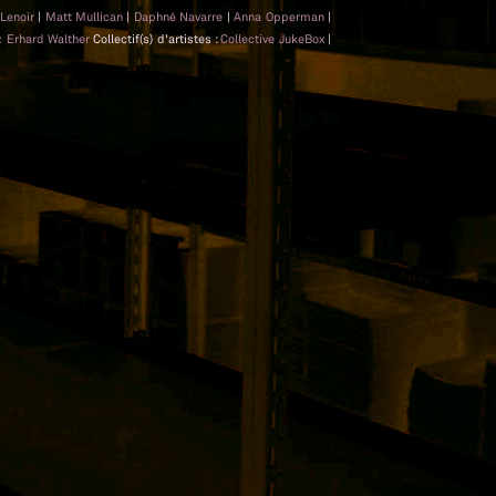
 Lenoir
|
Matt Mullican
|
Daphné Navarre
|
Anna Opperman
|
z Erhard Walther
Collectif(s) d'artistes :
Collective JukeBox
|