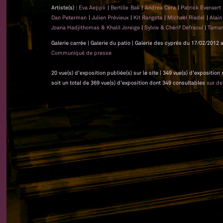
Artiste(s) :
Eva Aeppli
|
Bertille Bak
|
Andrea Cera
|
Patrick Everaert
Dan Peterman
|
Julien Prévieux
|
Kit Rangeta
|
Michael Riedel
|
Alain
Joana Hadjithomas & Khalil Joreige
|
Sylvie & Chérif Defraoui
|
Tamar
Galerie carrée | Galerie du patio | Galerie des cyprès du 17/02/2012 
Communiqué de presse
20 vue(s) d'exposition publiée(s) sur le site | 349 vue(s) d'exposition
soit un total de 369 vue(s) d'exposition dont 349 consultables
sur d