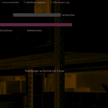
nous contacter
|
mentions légales
|
villa-arson.org
rechercher
blications
événements
Télécharger au format pdf
|
Aide