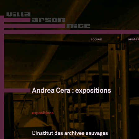
accueil
année
Andrea Cera : expositions
expositions
L'institut des archives sauvages