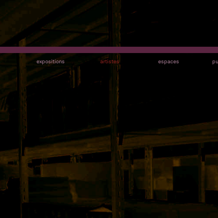
s
expositions
artistes
espaces
pu