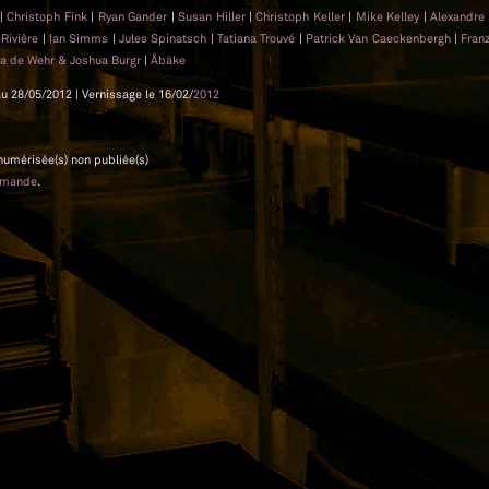
|
Christoph Fink
|
Ryan Gander
|
Susan Hiller
|
Christoph Keller
|
Mike Kelley
|
Alexandre
 Rivière
|
Ian Simms
|
Jules Spinatsch
|
Tatiana Trouvé
|
Patrick Van Caeckenbergh
|
Fran
a de Wehr & Joshua Burgr
|
Åbäke
au 28/05/2012 | Vernissage le 16/02/
2012
 numérisée(s) non publiée(s)
emande
.