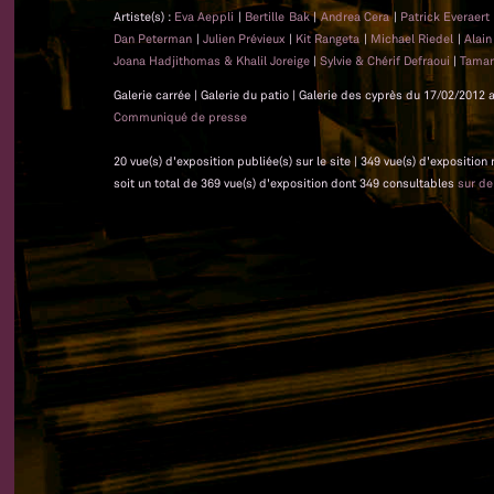
Artiste(s) :
Eva Aeppli
|
Bertille Bak
|
Andrea Cera
|
Patrick Everaert
Dan Peterman
|
Julien Prévieux
|
Kit Rangeta
|
Michael Riedel
|
Alain
Joana Hadjithomas & Khalil Joreige
|
Sylvie & Chérif Defraoui
|
Tamar
Galerie carrée | Galerie du patio | Galerie des cyprès du 17/02/2012 
Communiqué de presse
20 vue(s) d'exposition publiée(s) sur le site | 349 vue(s) d'exposition
soit un total de 369 vue(s) d'exposition dont 349 consultables
sur d