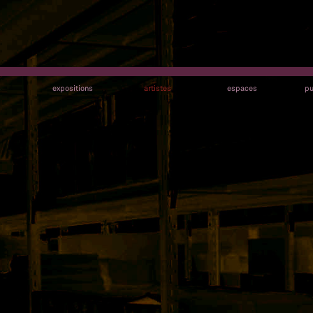
s
expositions
artistes
espaces
pu