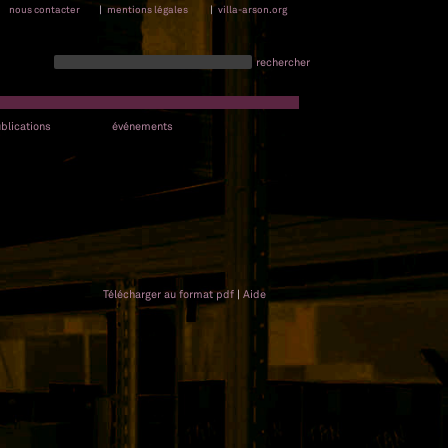
nous contacter
|
mentions légales
|
villa-arson.org
rechercher
blications
événements
Télécharger au format pdf
|
Aide