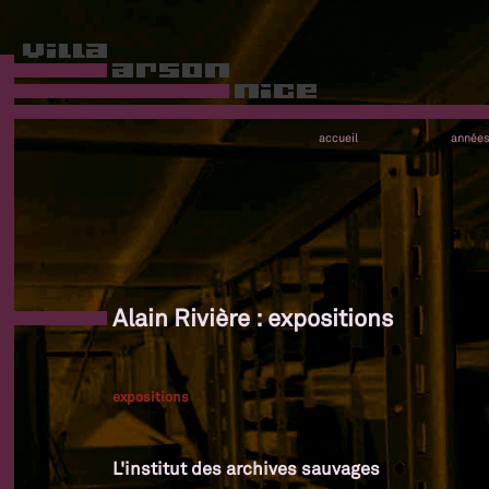
accueil
année
Alain Rivière : expositions
expositions
L'institut des archives sauvages