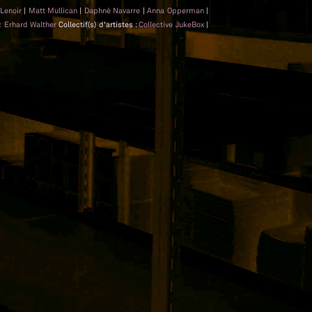
 Lenoir
|
Matt Mullican
|
Daphné Navarre
|
Anna Opperman
|
z Erhard Walther
Collectif(s) d'artistes :
Collective JukeBox
|