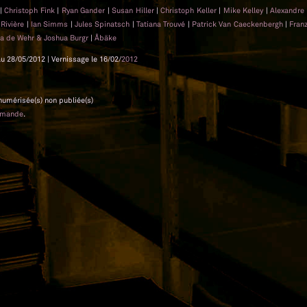
|
Christoph Fink
|
Ryan Gander
|
Susan Hiller
|
Christoph Keller
|
Mike Kelley
|
Alexandre
 Rivière
|
Ian Simms
|
Jules Spinatsch
|
Tatiana Trouvé
|
Patrick Van Caeckenbergh
|
Fran
a de Wehr & Joshua Burgr
|
Åbäke
au 28/05/2012 | Vernissage le 16/02/
2012
 numérisée(s) non publiée(s)
emande
.