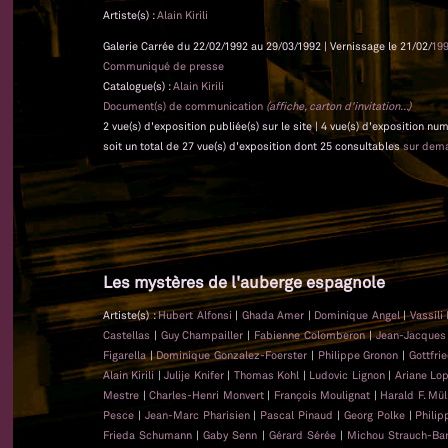
Artiste(s) :
Alain Kirili
Galerie Carrée du 22/02/1992 au 29/03/1992 | Vernissage le 21/02/
19
Communiqué de presse
Catalogue(s) :
Alain Kirili
Document(s) de communication
(affiche, carton d'invitation...)
2 vue(s) d'exposition publiée(s) sur le site | 4 vue(s) d'exposition nu
soit un total de 27 vue(s) d'exposition dont 25 consultables
sur dem
Les mystères de l'auberge espagnole
Artiste(s) :
Hubert Alfonsi
|
Ghada Amer
|
Dominique Angel
|
Vassili
Castellas
|
Guy Champailler
|
Fabienne Colomberon
|
Jean-Jacque
Figarella
|
Dominique Gonzalez-Foerster
|
Philippe Gronon
|
Gottfri
Alain Kirili
|
Julije Knifer
|
Thomas Kohl
|
Ludovic Lignon
|
Ariane Lo
Mestre
|
Charles-Henri Monvert
|
François Moulignat
|
Harald F. Mül
Pesce
|
Jean-Marc Pharisien
|
Pascal Pinaud
|
Georg Polke
|
Phili
Frieda Schumann
|
Gaby Senn
|
Gérard Sérée
|
Michou Strauch-Bar