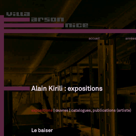
accueil
année
Alain Kirili : expositions
expositions
|
œuvres
|
catalogues, publications (artiste)
Le baiser