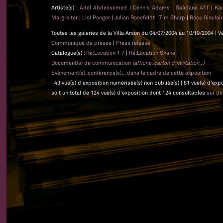
Artiste(s) :
Adel Abdessemed
|
Dennis Adams
|
Saâdane Afif
|
Ka
Margreiter
|
Lisl Ponger
|
Julian Rosefeldt
|
Tim Sharp
|
Ross Sinclai
Toutes les galeries de la Villa Arson du 04/07/2004 au 10/10/2004 | V
Communiqué de presse
|
Press release
Catalogue(s) :
Re:Location 1-7
|
Re:Location Shake
Document(s) de communication
(affiche, carton d'invitation...)
Evénement(s), conférence(s)... dans le cadre de cette exposition
| 43 vue(s) d'exposition numérisée(s) non publiée(s) | 81 vue(s) d'ex
soit un total de 124 vue(s) d'exposition dont 124 consultables
sur d