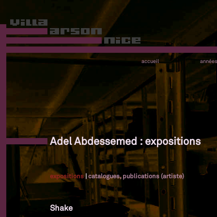
accueil
année
Adel Abdessemed : expositions
expositions
|
catalogues, publications (artiste)
Shake