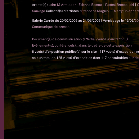
Artiste(s) :
John M Armleder
|
Étienne Bossut
|
Pascal Broccolichi
|
C
Sauvage
Collectif(s) d'artistes :
Stéphane Magnin - Thierry Chiapparel
Galerie Carrée du 20/02/2009 au 24/05/2009 | Vernissage le 19/02/
20
Communiqué de presse
Document(s) de communication
(affiche, carton d'invitation...)
Evénement(s), conférence(s)... dans le cadre de cette exposition
8 vue(s) d'exposition publiée(s) sur le site | 117 vue(s) d'exposition 
soit un total de 125 vue(s) d'exposition dont 117 consultables
sur d