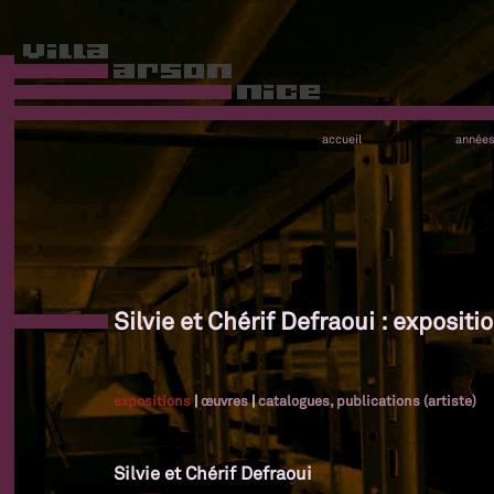
accueil
année
Silvie et Chérif Defraoui : expositi
expositions
|
œuvres
|
catalogues, publications (artiste)
Silvie et Chérif Defraoui