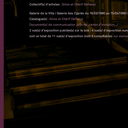
Collectif(s) d'artistes :
Silvie et Chérif Defraoui
Galerie de la Villa | Galerie des Cyprès du 16/03/1990 au 15/04/1990 |
Catalogue(s) :
Silvie et Chérif Defraoui
Document(s) de communication
(affiche, carton d'invitation...)
2 vue(s) d'exposition publiée(s) sur le site | 4 vue(s) d'exposition nu
soit un total de 11 vue(s) d'exposition dont 9 consultables
sur dema