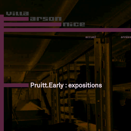
accueil
année
Pruitt.Early : expositions