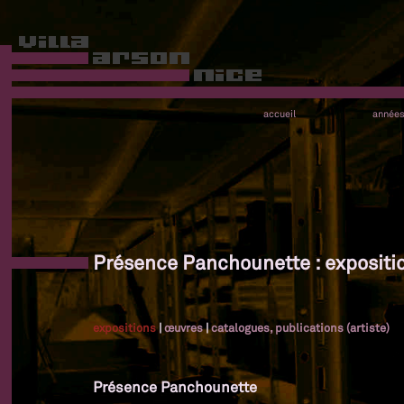
accueil
année
Présence Panchounette : expositi
expositions
|
œuvres
|
catalogues, publications (artiste)
Présence Panchounette