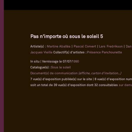
Pas n'importe où sous le soleil 5
Artiste(s) :
Martine Aballéa
|
Pascal Convert
|
Lars Fredrikson
|
Dan
Jacques Vieille
Collectif(s) d'artistes :
Présence Panchounette
In situ | Vernissage le 07/07/
1990
Catalogue(s) :
Sous le soleil
Document(s) de communication
(affiche, carton d'invitation...)
7 vue(s) d'exposition publiée(s) sur le site | 8 vue(s) d'exposition nu
soit un total de 39 vue(s) d'exposition dont 32 consultables
sur dem