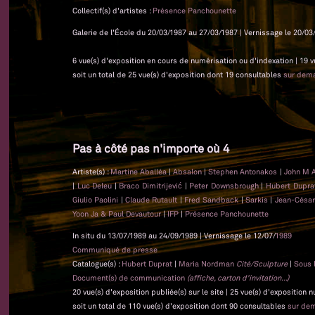
Collectif(s) d'artistes :
Présence Panchounette
Galerie de l'École du 20/03/1987 au 27/03/1987 | Vernissage le 20/03/
6 vue(s) d'exposition en cours de numérisation ou d'indexation | 19 
soit un total de 25 vue(s) d'exposition dont 19 consultables
sur dem
Pas à côté pas n'importe où 4
Artiste(s) :
Martine Aballéa
|
Absalon
|
Stephen Antonakos
|
John M 
|
Luc Deleu
|
Braco Dimitrijević
|
Peter Downsbrough
|
Hubert Dupr
Giulio Paolini
|
Claude Rutault
|
Fred Sandback
|
Sarkis
|
Jean-César
Yoon Ja & Paul Devautour
|
IFP
|
Présence Panchounette
In situ du 13/07/1989 au 24/09/1989 | Vernissage le 12/07/
1989
Communiqué de presse
Catalogue(s) :
Hubert Duprat
|
Maria Nordman
Cité/Sculpture
|
Sous l
Document(s) de communication
(affiche, carton d'invitation...)
20 vue(s) d'exposition publiée(s) sur le site | 25 vue(s) d'exposition
soit un total de 110 vue(s) d'exposition dont 90 consultables
sur de