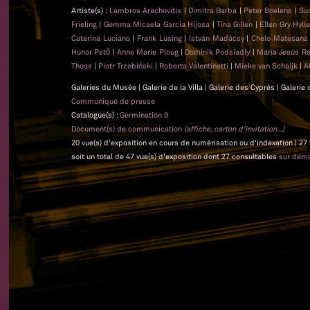
Artiste(s) :
Lambros Arachovitis
|
Dimitra Barba
|
Peter Boelens
|
Su
Frieling
|
Gemma Micaela Garcia Hijosa
|
Tina Gillen
|
Ellen Gry Hyl
Caterina Luciano
|
Frank Lüsing
|
István Madácsy
|
Chelo Matesan
Hunor Pető
|
Anne Marie Ploug
|
Dominik Podsiadly
|
María Jesús Re
Thoss
|
Piotr Trzebiński
|
Roberta Valentinetti
|
Mieke van Schaijk
|
A
Galeries du Musée | Galerie de la Villa | Galerie des Cyprès | Galerie
Communiqué de presse
Catalogue(s) :
Germination 9
Document(s) de communication
(affiche, carton d'invitation...)
20 vue(s) d'exposition en cours de numérisation ou d'indexation | 27
soit un total de 47 vue(s) d'exposition dont 27 consultables
sur dem