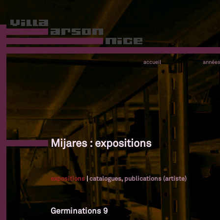
accueil
année
Mijares : expositions
expositions
|
catalogues, publications (artiste)
Germinations 9