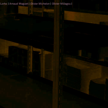
 Lorho
|
Arnaud Maguet
|
Olivier Michelon
|
Olivier Millagou
|