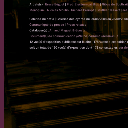
Artiste(s) :
Bruce Bégout
|
Fred Electronicat Bigo
|
Gibus de Soultrai
Monoquini
|
Nicolas Moulin
|
Richard Prompt
|
Gauthier Tassart
|
Jea
Galeries du patio | Galeries des cyprès du 29/06/2008 au 28/09/2008 
Communiqué de presse
|
Press release
Catalogue(s) :
Arnaud Maguet & Guests
Document(s) de communication
(affiche, carton d'invitation...)
12 vue(s) d'exposition publiée(s) sur le site | 178 vue(s) d'exposition
soit un total de 190 vue(s) d'exposition dont 178 consultables
sur d