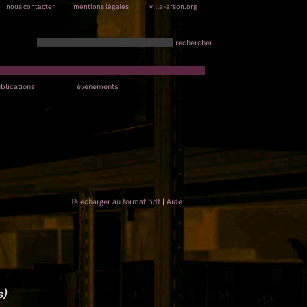
nous contacter
|
mentions légales
|
villa-arson.org
rechercher
blications
événements
Télécharger au format pdf
|
Aide
s)