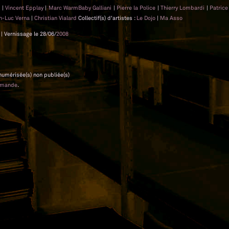
t
|
Vincent Epplay
|
Marc WarmBaby Galliani
|
Pierre la Police
|
Thierry Lombardi
|
Patrice
n-Luc Verna
|
Christian Vialard
Collectif(s) d'artistes :
Le Dojo
|
Ma Asso
| Vernissage le 28/06/
2008
 numérisée(s) non publiée(s)
emande
.