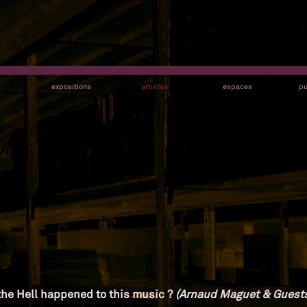
s
expositions
artistes
espaces
pu
the Hell happened to this music ?
(Arnaud Maguet & Guest