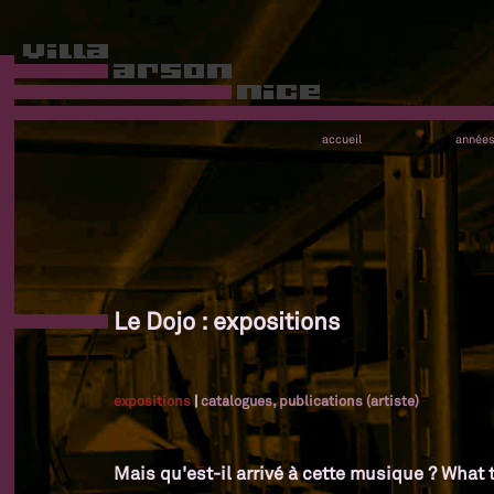
accueil
année
Le Dojo : expositions
expositions
|
catalogues, publications (artiste)
Mais qu'est-il arrivé à cette musique ? What 