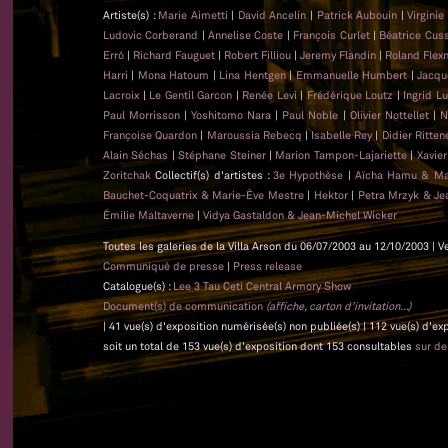
Artiste(s) :
Marie Aimetti
|
David Ancelin
|
Patrick Aubouin
|
Virginie
Ludovic Corberand
|
Annelise Coste
|
François Curlet
|
Béatrice Cus
Erró
|
Richard Fauguet
|
Robert Filliou
|
Jeremy Flandin
|
Roland Flex
Harri
|
Mona Hatoum
|
Lina Hentgen
|
Emmanuelle Humbert
|
Jacqu
Lacroix
|
Le Gentil Garcon
|
Renée Levi
|
Frédérique Loutz
|
Ingrid L
Paul Morrisson
|
Yoshitomo Nara
|
Paul Noble
|
Olivier Nottellet
|
N
Françoise Quardon
|
Maroussia Rebecq
|
Isabelle Rey
|
Didier Ritten
Alain Séchas
|
Stéphane Steiner
|
Marion Tampon-Lajariette
|
Xavie
Zoritchak
Collectif(s) d'artistes :
3e Hypothèse
|
Aïcha Hamu & Ma
Bauchet-Coquatrix & Marie-Ève Mestre
|
Hektor
|
Petra Mrzyk & Je
Émilie Maltaverne
|
Vidya Gastaldon & Jean-Michel Wicker
Toutes les galeries de la Villa Arson du 06/07/2003 au 12/10/2003 | V
Communiqué de presse
|
Press release
Catalogue(s) :
Lee 3 Tau Ceti Central Armory Show
Document(s) de communication
(affiche, carton d'invitation...)
| 41 vue(s) d'exposition numérisée(s) non publiée(s) | 112 vue(s) d'e
soit un total de 153 vue(s) d'exposition dont 153 consultables
sur d