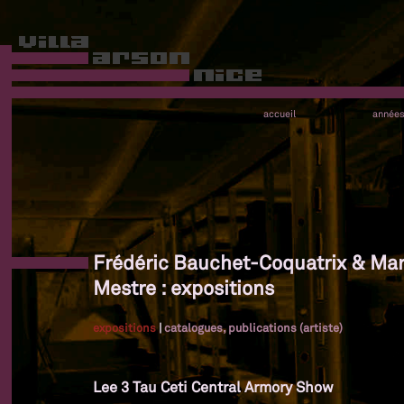
accueil
année
Frédéric Bauchet-Coquatrix & Ma
Mestre : expositions
expositions
|
catalogues, publications (artiste)
Lee 3 Tau Ceti Central Armory Show