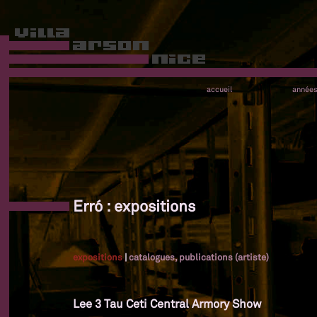
accueil
année
Erró : expositions
expositions
|
catalogues, publications (artiste)
Lee 3 Tau Ceti Central Armory Show