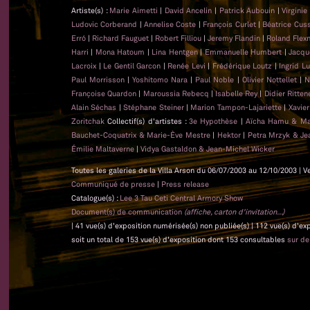
Artiste(s) :
Marie Aimetti
|
David Ancelin
|
Patrick Aubouin
|
Virginie
Ludovic Corberand
|
Annelise Coste
|
François Curlet
|
Béatrice Cus
Erró
|
Richard Fauguet
|
Robert Filliou
|
Jeremy Flandin
|
Roland Flex
Harri
|
Mona Hatoum
|
Lina Hentgen
|
Emmanuelle Humbert
|
Jacqu
Lacroix
|
Le Gentil Garcon
|
Renée Levi
|
Frédérique Loutz
|
Ingrid L
Paul Morrisson
|
Yoshitomo Nara
|
Paul Noble
|
Olivier Nottellet
|
N
Françoise Quardon
|
Maroussia Rebecq
|
Isabelle Rey
|
Didier Ritten
Alain Séchas
|
Stéphane Steiner
|
Marion Tampon-Lajariette
|
Xavie
Zoritchak
Collectif(s) d'artistes :
3e Hypothèse
|
Aïcha Hamu & Ma
Bauchet-Coquatrix & Marie-Ève Mestre
|
Hektor
|
Petra Mrzyk & Je
Émilie Maltaverne
|
Vidya Gastaldon & Jean-Michel Wicker
Toutes les galeries de la Villa Arson du 06/07/2003 au 12/10/2003 | V
Communiqué de presse
|
Press release
Catalogue(s) :
Lee 3 Tau Ceti Central Armory Show
Document(s) de communication
(affiche, carton d'invitation...)
| 41 vue(s) d'exposition numérisée(s) non publiée(s) | 112 vue(s) d'e
soit un total de 153 vue(s) d'exposition dont 153 consultables
sur d