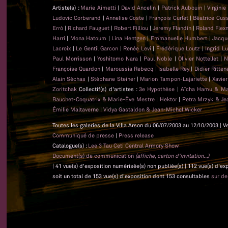
Artiste(s) :
Marie Aimetti
|
David Ancelin
|
Patrick Aubouin
|
Virginie
Ludovic Corberand
|
Annelise Coste
|
François Curlet
|
Béatrice Cus
Erró
|
Richard Fauguet
|
Robert Filliou
|
Jeremy Flandin
|
Roland Flex
Harri
|
Mona Hatoum
|
Lina Hentgen
|
Emmanuelle Humbert
|
Jacqu
Lacroix
|
Le Gentil Garcon
|
Renée Levi
|
Frédérique Loutz
|
Ingrid L
Paul Morrisson
|
Yoshitomo Nara
|
Paul Noble
|
Olivier Nottellet
|
N
Françoise Quardon
|
Maroussia Rebecq
|
Isabelle Rey
|
Didier Ritten
Alain Séchas
|
Stéphane Steiner
|
Marion Tampon-Lajariette
|
Xavie
Zoritchak
Collectif(s) d'artistes :
3e Hypothèse
|
Aïcha Hamu & Ma
Bauchet-Coquatrix & Marie-Ève Mestre
|
Hektor
|
Petra Mrzyk & Je
Émilie Maltaverne
|
Vidya Gastaldon & Jean-Michel Wicker
Toutes les galeries de la Villa Arson du 06/07/2003 au 12/10/2003 | V
Communiqué de presse
|
Press release
Catalogue(s) :
Lee 3 Tau Ceti Central Armory Show
Document(s) de communication
(affiche, carton d'invitation...)
| 41 vue(s) d'exposition numérisée(s) non publiée(s) | 112 vue(s) d'e
soit un total de 153 vue(s) d'exposition dont 153 consultables
sur d