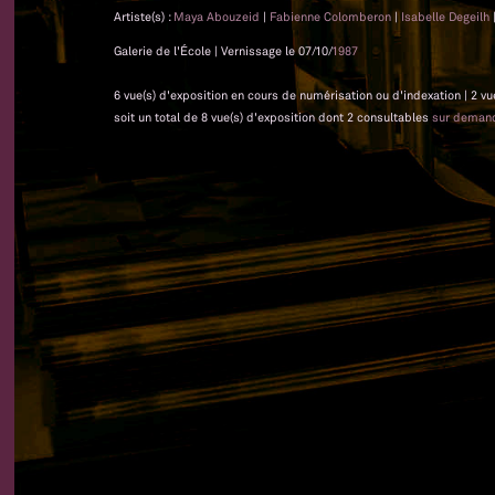
Artiste(s) :
Maya Abouzeid
|
Fabienne Colomberon
|
Isabelle Degeilh
Galerie de l'École | Vernissage le 07/10/
1987
6 vue(s) d'exposition en cours de numérisation ou d'indexation | 2 vu
soit un total de 8 vue(s) d'exposition dont 2 consultables
sur deman