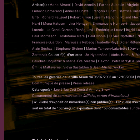
Artiste(s) :
Marie Aimetti
|
David Ancelin
|
Patrick Aubouin
|
Virginie
Ludovic Corberand
|
Annelise Coste
|
François Curlet
|
Béatrice Cus
Erró
|
Richard Fauguet
|
Robert Filliou
|
Jeremy Flandin
|
Roland Flex
Harri
|
Mona Hatoum
|
Lina Hentgen
|
Emmanuelle Humbert
|
Jacqu
Lacroix
|
Le Gentil Garcon
|
Renée Levi
|
Frédérique Loutz
|
Ingrid L
Paul Morrisson
|
Yoshitomo Nara
|
Paul Noble
|
Olivier Nottellet
|
N
Françoise Quardon
|
Maroussia Rebecq
|
Isabelle Rey
|
Didier Ritten
Alain Séchas
|
Stéphane Steiner
|
Marion Tampon-Lajariette
|
Xavie
Zoritchak
Collectif(s) d'artistes :
3e Hypothèse
|
Aïcha Hamu & Ma
Bauchet-Coquatrix & Marie-Ève Mestre
|
Hektor
|
Petra Mrzyk & Je
Émilie Maltaverne
|
Vidya Gastaldon & Jean-Michel Wicker
Toutes les galeries de la Villa Arson du 06/07/2003 au 12/10/2003 | V
Communiqué de presse
|
Press release
Catalogue(s) :
Lee 3 Tau Ceti Central Armory Show
Document(s) de communication
(affiche, carton d'invitation...)
| 41 vue(s) d'exposition numérisée(s) non publiée(s) | 112 vue(s) d'e
soit un total de 153 vue(s) d'exposition dont 153 consultables
sur d