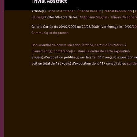
Trivial Abstract
Artiste(s) :
John M Armleder
|
Étienne Bossut
|
Pascal Broccolichi
|
C
Sauvage
Collectif(s) d'artistes :
Stéphane Magnin - Thierry Chiapparel
Galerie Carrée du 20/02/2009 au 24/05/2009 | Vernissage le 19/02/
20
Communiqué de presse
Document(s) de communication
(affiche, carton d'invitation...)
Evénement(s), conférence(s)... dans le cadre de cette exposition
8 vue(s) d'exposition publiée(s) sur le site | 117 vue(s) d'exposition 
soit un total de 125 vue(s) d'exposition dont 117 consultables
sur d