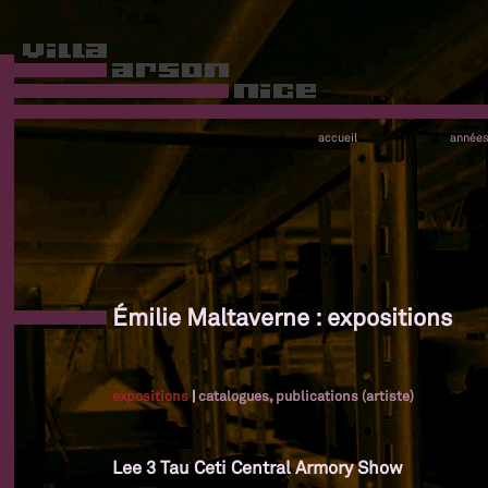
accueil
année
Émilie Maltaverne : expositions
expositions
|
catalogues, publications (artiste)
Lee 3 Tau Ceti Central Armory Show