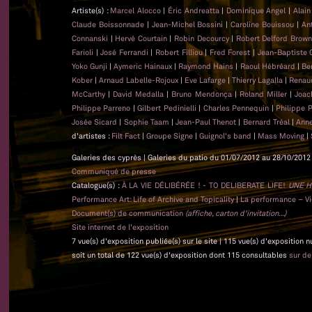
Artiste(s) :
Marcel Alocco
|
Éric Andreatta
|
Dominique Angel
|
Alai
Claude Boissonnade
|
Jean-Michel Bossini
|
Caroline Bouissou
|
An
Connanski
|
Hervé Courtain
|
Robin Decourcy
|
Robert Delford Brow
Farioli
|
José Ferrandi
|
Robert Filliou
|
Fred Forest
|
Jean-Baptiste
Yoko Gunji
|
Aymeric Hainaux
|
Raymond Hains
|
Raoul Hébréard
|
Be
Kober
|
Arnaud Labelle-Rojoux
|
Eve Lafarge
|
Thierry Lagalla
|
Renau
McCarthy
|
David Medalla
|
Bruno Mendonça
|
Roland Miller
|
Joac
Philippe Parreno
|
Gilbert Pedinielli
|
Charles Pennequin
|
Philippe 
Josée Sicard
|
Sophie Taam
|
Jean-Paul Thenot
|
Bernard Tréal
|
Anne
d'artistes :
Filt Fact
|
Groupe Signe
|
Guignol's band
|
Mass Moving
|
Galeries des cyprès | Galeries du patio du 01/07/2012 au 28/10/2012 
Communiqué de presse
Catalogue(s) :
À LA VIE DÉLIBÉRÉE ! - TO DELIBERATE LIFE!
UNE H
Performance Art: Life of Archive and Topicality
|
La performance – Vie
Document(s) de communication
(affiche, carton d'invitation...)
Site internet de l'exposition
7 vue(s) d'exposition publiée(s) sur le site | 115 vue(s) d'exposition 
soit un total de 122 vue(s) d'exposition dont 115 consultables
sur d