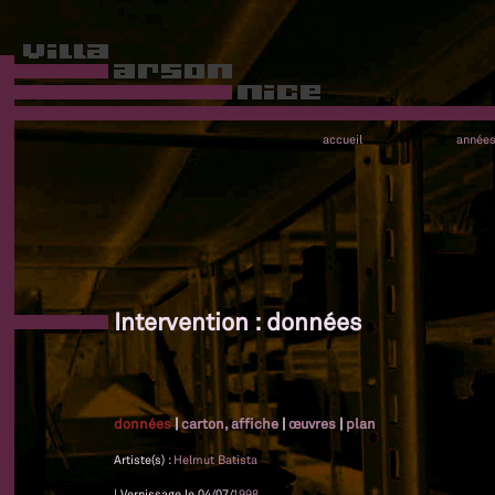
accueil
année
Intervention : données
données
|
carton, affiche
|
œuvres
|
plan
Artiste(s) :
Helmut Batista
| Vernissage le 04/07/
1998