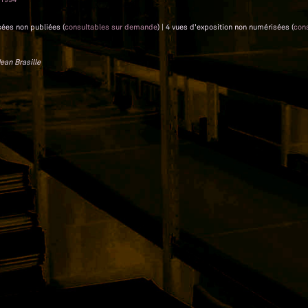
sées non publiées (
consultables sur demande
) | 4 vues d'exposition non numérisées (
con
ean Brasille