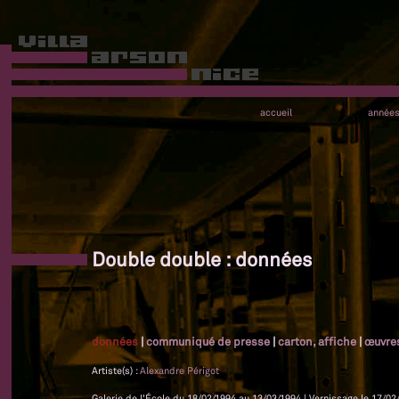
accueil
année
Double double : données
données
|
communiqué de presse
|
carton, affiche
|
œuvre
Artiste(s) :
Alexandre Périgot
Galerie de l'École du 18/02/1994 au 13/03/1994 | Vernissage le 17/02/