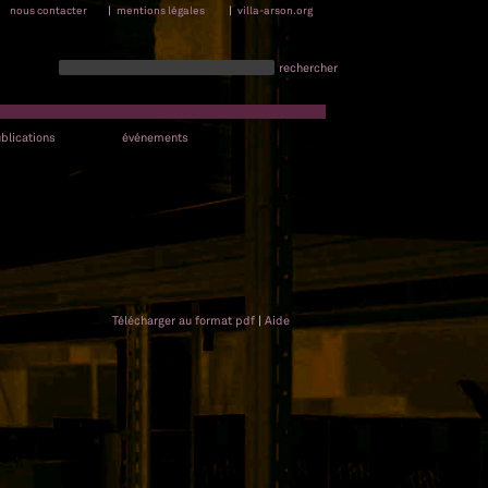
nous contacter
|
mentions légales
|
villa-arson.org
rechercher
blications
événements
Télécharger au format pdf
|
Aide