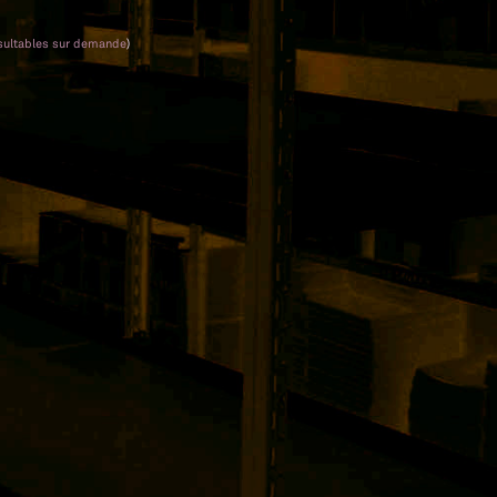
sultables sur demande
)