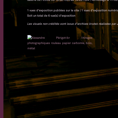
1 vues d'exposition publiées sur le site | 1 vues d'exposition numéri
Soit un total de 6 vue(s) d'exposition
Les visuels non crédités sont issus d'archives brutes réalisées par J