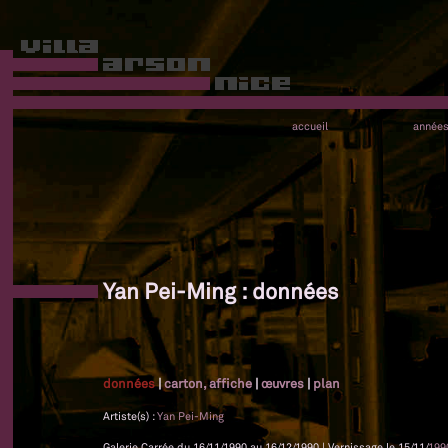
accueil
année
Yan Pei-Ming : données
données
|
carton, affiche
|
œuvres
|
plan
Artiste(s) :
Yan Pei-Ming
Galerie Carrée du 16/11/1990 au 16/12/1990 | Vernissage le 15/11/
199