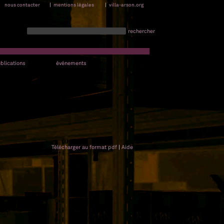
nous contacter
|
mentions légales
|
villa-arson.org
rechercher
blications
événements
Télécharger au format pdf
|
Aide