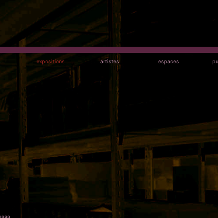
s
expositions
artistes
espaces
pu
1989