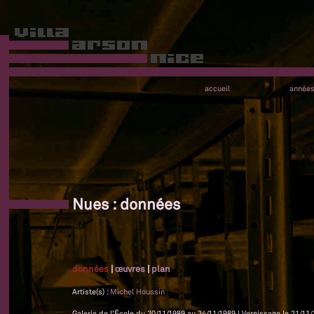
accueil
année
Nues : données
données
|
œuvres
|
plan
Artiste(s) :
Michel Houssin
Galerie de l'École du 20/11/1989 au 24/11/1989 | Vernissage le 21/11/