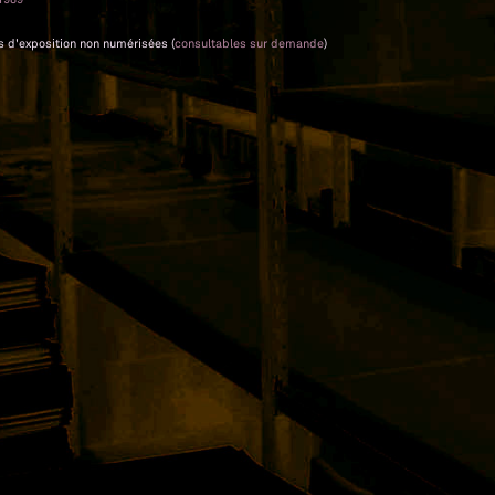
es d'exposition non numérisées (
consultables sur demande
)