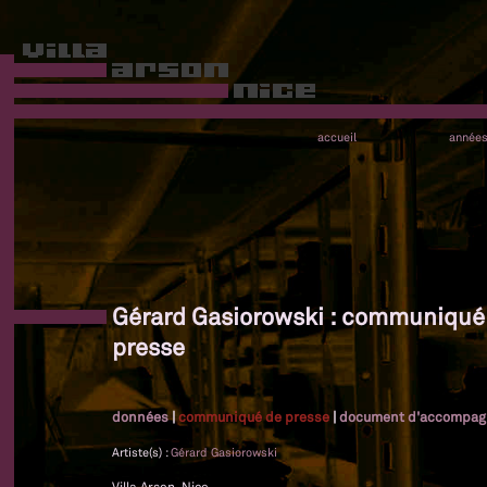
accueil
année
Gérard Gasiorowski : communiqué
presse
données
|
communiqué de presse
|
document d'accompa
Artiste(s) :
Gérard Gasiorowski
Villa Arson, Nice