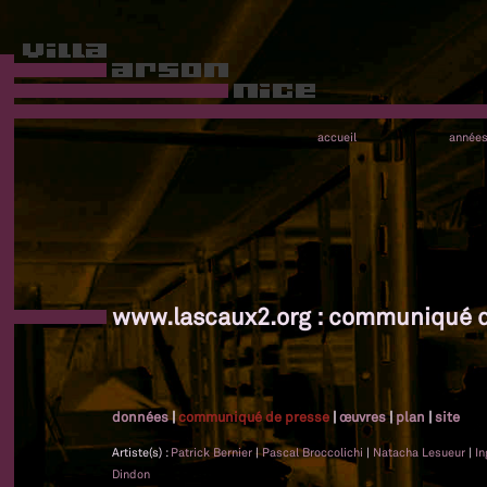
accueil
année
www.lascaux2.org : communiqué d
données
|
communiqué de presse
|
œuvres
|
plan
|
site
Artiste(s) :
Patrick Bernier
|
Pascal Broccolichi
|
Natacha Lesueur
|
In
Dindon