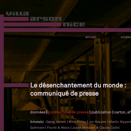
accueil
année
Le désenchantement du monde :
communiqué de presse
données
|
communiqué de presse
|
publication
|
carton, a
Artiste(s) :
Georg Herold
|
Mike Kelley
|
Jon Kessler
|
Martin Kippen
Guttmann
|
Fischli & Weiss
|
Judith Bartolani & Claude Caillol