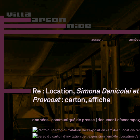
accueil
année
Re : Location,
Simona Denicolai et 
Provoost
: carton, affiche
données
|
communiqué de presse
|
document d'accompa