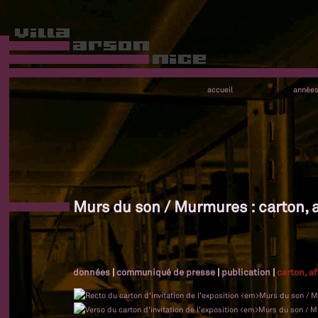
accueil
année
Murs du son / Murmures : carton, 
données
|
communiqué de presse
|
publication
|
carton, a