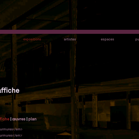
s
expositions
artistes
espaces
pu
affiche
ffiche
|
œuvres
|
plan