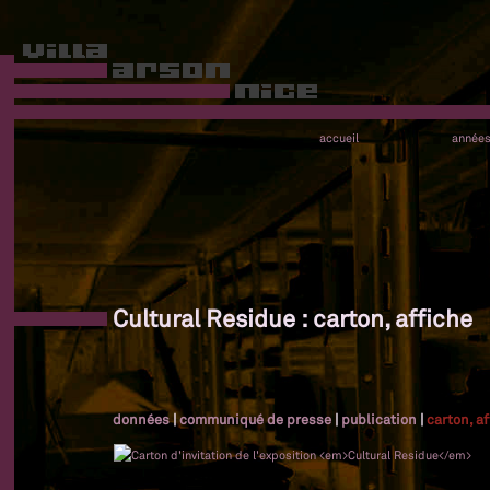
accueil
année
Cultural Residue : carton, affiche
données
|
communiqué de presse
|
publication
|
carton, a