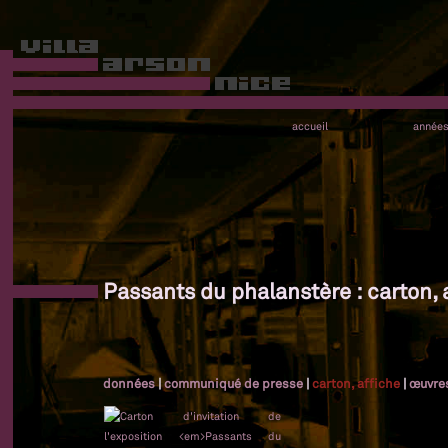
accueil
année
Passants du phalanstère : carton, 
données
|
communiqué de presse
|
carton, affiche
|
œuvre