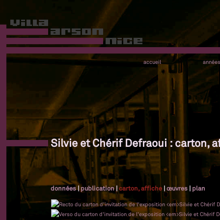
accueil
année
Silvie et Chérif Defraoui : carton, a
données
|
publication
|
carton, affiche
|
œuvres
|
plan