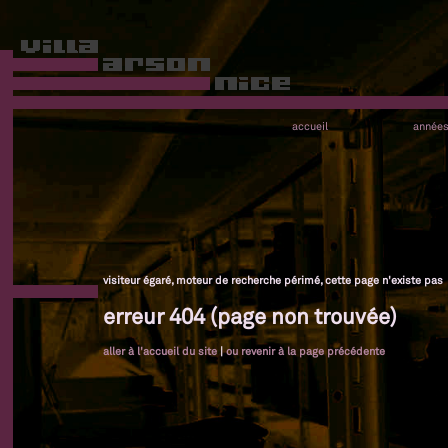
accueil
année
visiteur égaré, moteur de recherche périmé, cette page n'existe pas
erreur 404 (page non trouvée)
aller à l'accueil du site
|
ou revenir à la page précédente